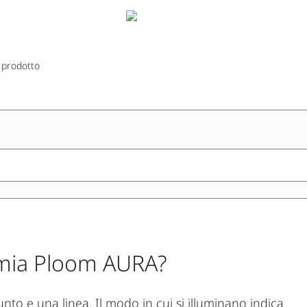
 prodotto
a mia Ploom AURA?
to e una linea. Il modo in cui si illuminano indica