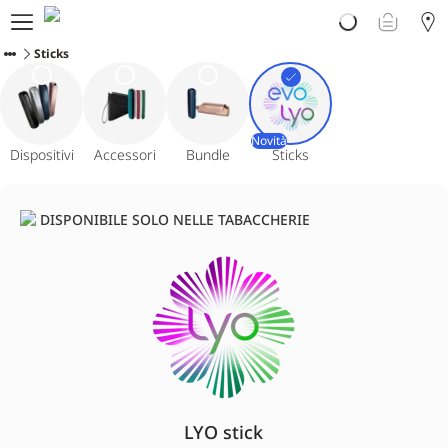
Prodotti
Sticks
Scopri Ploom
Club
Vivi Ploom
Assistenza
Novità
Dispositivi
Accessori
Bundle
Sticks
Avvertenze sul prodotto
DISPONIBILE SOLO NELLE TABACCHERIE
LYO stick