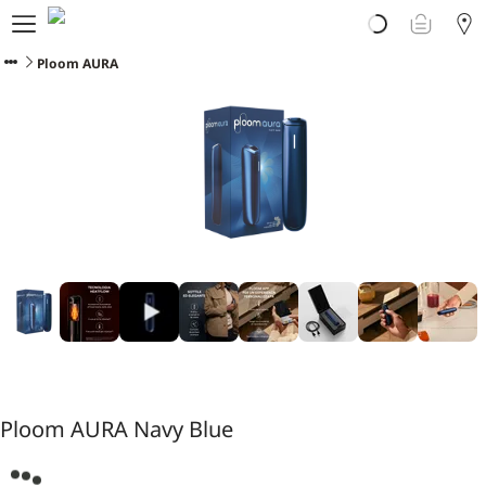
Prodotti
Scopri Ploom
Ploom AURA
Club
Vivi Ploom
Assistenza
Avvertenze sul prodotto
Ploom AURA Navy Blue