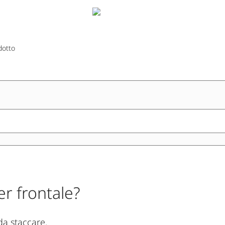
dotto
r frontale?
da staccare.