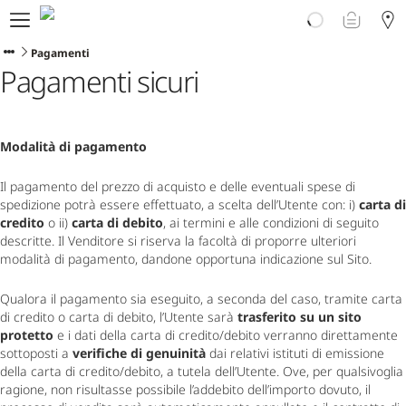
Prodotti
Scopri Ploom
Pagamenti
Pagamenti sicuri
Club
Vivi Ploom
Assistenza
Avvertenze sul prodotto
Modalità di pagamento
Il pagamento del prezzo di acquisto e delle eventuali spese di 
spedizione potrà essere effettuato, a scelta dell’Utente con: i) 
carta di 
credito
 o ii) 
carta di debito
, ai termini e alle condizioni di seguito 
descritte. Il Venditore si riserva la facoltà di proporre ulteriori 
modalità di pagamento, dandone opportuna indicazione sul Sito.
Qualora il pagamento sia eseguito, a seconda del caso, tramite carta 
di credito o carta di debito, l’Utente sarà 
trasferito su un sito 
protetto
 e i dati della carta di credito/debito verranno direttamente 
sottoposti a 
verifiche di genuinità
 dai relativi istituti di emissione 
della carta di credito/debito, a tutela dell’Utente. Ove, per qualsivoglia 
ragione, non risultasse possibile l’addebito dell’importo dovuto, il 