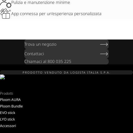
Pulizia e manutenzione minime
App connessa per un'esperienza personalizzata
Trova un negozio
Contattaci
Chiamaci al 800 035 225
PRODOTTO VENDUTO DA LOGISTA ITALIA S.P.A.
Prodotti
Ploom AURA
Ploom Bundle
EVO stick
LYO stick
Accessori