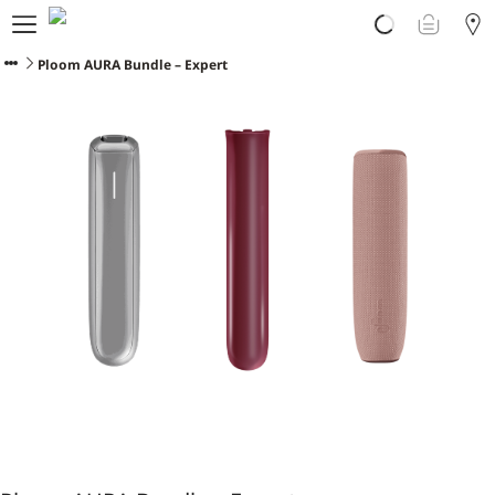
Prodotti
Scopri Ploom
Ploom AURA Bundle – Expert
Club
Vivi Ploom
Assistenza
Avvertenze sul prodotto